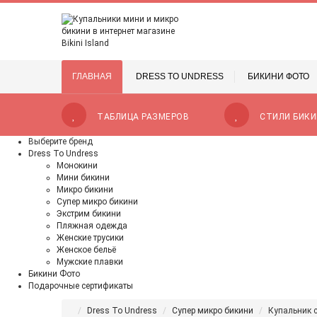
ГЛАВНАЯ
DRESS TO UNDRESS
БИКИНИ ФОТО
ТАБЛИЦА РАЗМЕРОВ
СТИЛИ БИКИ
Выберите бренд
Dress To Undress
Монокини
Мини бикини
Микро бикини
Супер микро бикини
Экстрим бикини
Пляжная одежда
Женские трусики
Женское бельё
Мужские плавки
Бикини Фото
Подарочные сертификаты
Dress To Undress
Супер микро бикини
Купальник 