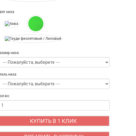
вет низа
азмер низа
тиль низа
ол-во
КУПИТЬ В 1 КЛИК