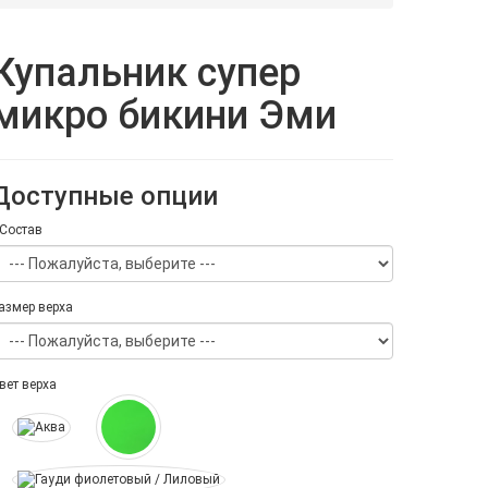
Купальник супер
микро бикини Эми
Доступные опции
Состав
азмер верха
вет верха