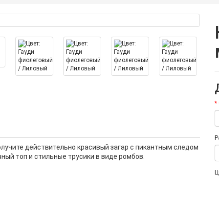
Р
 получите действительно красивый загар с пикантным следом
чный топ и стильные трусики в виде ромбов.
Ц