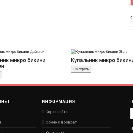
0
ник микро бикини
Купальник микро бикини
ри
Смотреть
ИНЕТ
ИНФОРМАЦИЯ
Карта сайта
й
Обмен и возврат
ов
Контакты