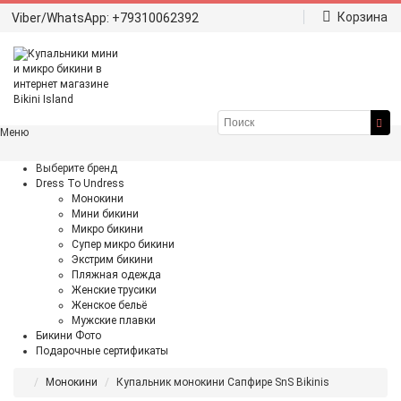
Корзина
Viber/WhatsApp: +79310062392
Меню
Выберите бренд
Dress To Undress
Монокини
Мини бикини
Микро бикини
Супер микро бикини
Экстрим бикини
Пляжная одежда
Женские трусики
Женское бельё
Мужские плавки
Бикини Фото
Подарочные сертификаты
Монокини
Купальник монокини Сапфире SnS Bikinis