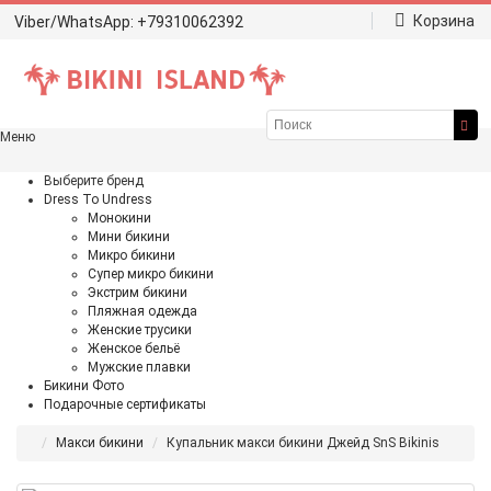
Корзина
Viber/WhatsApp: +79310062392
Меню
Выберите бренд
Dress To Undress
Монокини
Мини бикини
Микро бикини
Супер микро бикини
Экстрим бикини
Пляжная одежда
Женские трусики
Женское бельё
Мужские плавки
Бикини Фото
Подарочные сертификаты
Макси бикини
Купальник макси бикини Джейд SnS Bikinis