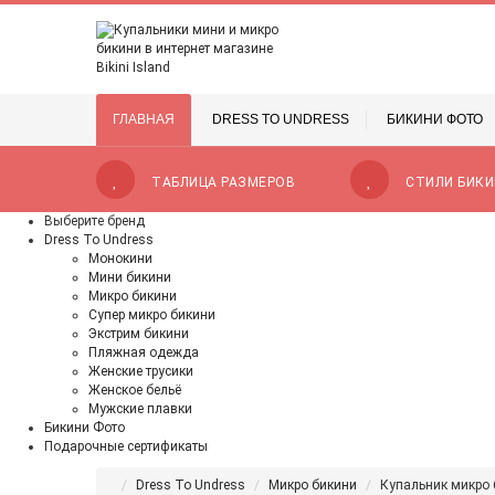
ГЛАВНАЯ
DRESS TO UNDRESS
БИКИНИ ФОТО
ТАБЛИЦА РАЗМЕРОВ
СТИЛИ БИКИ
Выберите бренд
Dress To Undress
Монокини
Мини бикини
Микро бикини
Супер микро бикини
Экстрим бикини
Пляжная одежда
Женские трусики
Женское бельё
Мужские плавки
Бикини Фото
Подарочные сертификаты
Dress To Undress
Микро бикини
Купальник микро