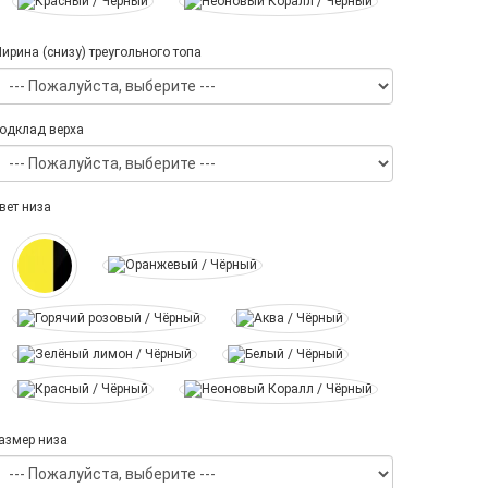
ирина (снизу) треугольного топа
одклад верха
вет низа
азмер низа