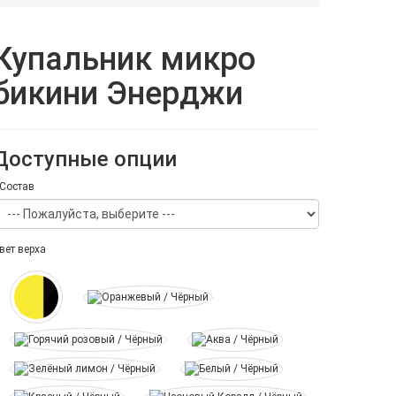
Купальник микро
бикини Энерджи
Доступные опции
Состав
вет верха