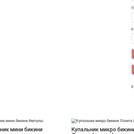
П
К
0
ник мини бикини
Купальник микро бикин